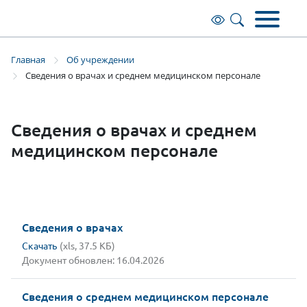
Общая информация
Советы вызывающему скорую
Информационные системы
Правоустанавливающие документы
Основные сведения
медицинскую помощь
Главная
Об учреждении
Руководители
Клинические рекомендации
Документы учреждения
Структура учебного центра
Сведения о врачах и среднем медицинском персонале
Нормативные документы
Структура учреждения
Специальная оценка условий труда
Юридическим лицам
Образование
Органы исполнительной власти и
Сведения о врачах и среднем
Отделы и подразделения
Наставничество
Противодействие коррупции
Руководители центра
контролирующие организации
медицинском персонале
Сведения о медицинском персонале
Платные образовательные услуги
Список страховых организаций (ОМС)
Вакансии
Доступная среда
Это актуально!
Сведения о врачах
История
Лицензии
Диспансеризация взрослого населения
Скачать
(xls, 37.5 КБ)
Объявление о наборе в группы
Документ обновлен: 16.04.2026
Фотогалерея
Сведения о среднем медицинском персонале