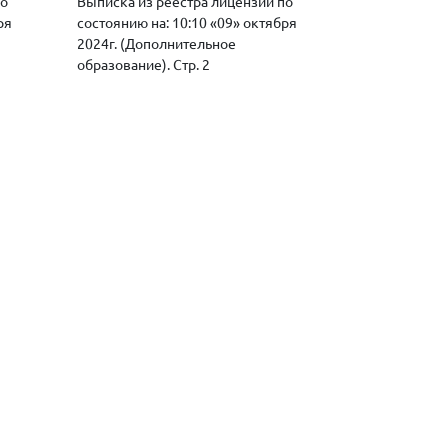
по
Выписка из реестра лицензий по
ря
состоянию на: 10:10 «09» октября
2024г. (Дополнительное
образование). Стр. 2