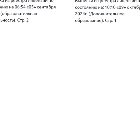
а из реестра лицензий по
Выписка из реестра лицензий 
нию на 06:54 «05» сентября
состоянию на: 10:10 «09» октяб
. (образовательная
2024г. (Дополнительное
ьность). Стр. 2
образование). Стр. 1