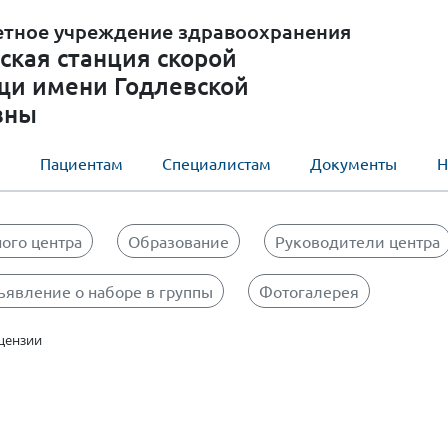
етное учреждение здравоохранения
ская станция скорой
щи имени Годлевской
вны
ы
Пациентам
Специалистам
Документы
Н
ного центра
Образование
Руководители центра
явление о наборе в группы
Фотогалерея
цензии