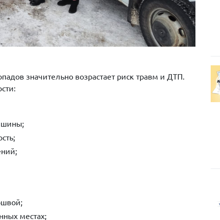
падов значительно возрастает риск травм и ДТП.
сти:
 шины;
сть;
ений;
ошвой;
нных местах;